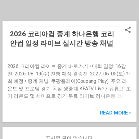
2026 코리아컵 중계 하나은행 코리
글
안컵 일정 라이브 실시간 방송 채널
2026 코리아컵 라이브 중계 바로가기 • 대회 일정: 16강
전: 2026. 08. 19(수) 진행 예정 결승전: 2027. 06. 05(토) 개
최 예정 • 중계 채널: 쿠팡플레이(Coupang Play): 주요 라
운드 및 프로팀 경기 독점 생중계 KFATV Live / 유튜브: 초
기 라운드 및 세미프로 경기 무료 라이브 하나은행 코리안
컵 실시간 중계 시청 방법 K리그 vs 아마추어 자이언트 킬
링 대진표 16강전 경기 일정 및 편성 정보 2026 코리아컵
READ MORE »
중계 시청하기 • 주요 참가 리그: K리그1, K리그2, K3리그,
K4리그, K5리그 참가팀 • 16강 주요 대진: 당진시민 vs 전
북 현대, 포항 스틸러스 vs 진주시민 등 📝 2026 코리아컵
표시할 글이 없습니다.