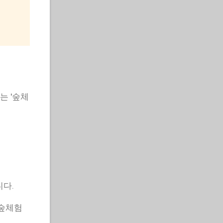
는 '숲체
니다.
 숲체험