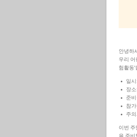
안녕하세
우리 어
험활동'
일시:
장소:
준비물
참가
주의
이번 주
을 준비