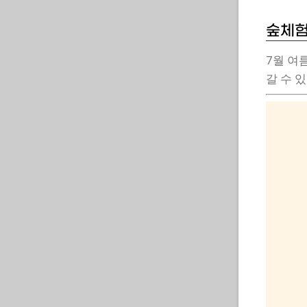
숲체험
7월 여
갈 수 