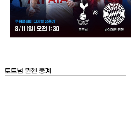
토트넘 뮌헨 중계