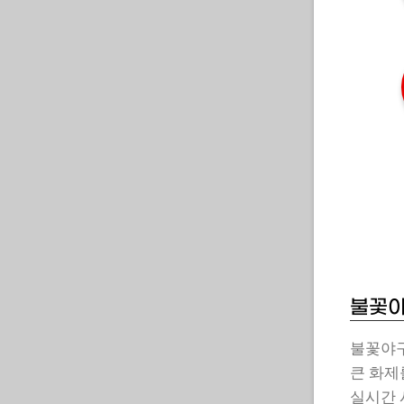
불꽃야
불꽃야구
큰 화제
실시간 