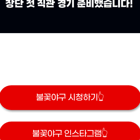
불꽃야구 시청하기👆
불꽃야구 인스타그램👆