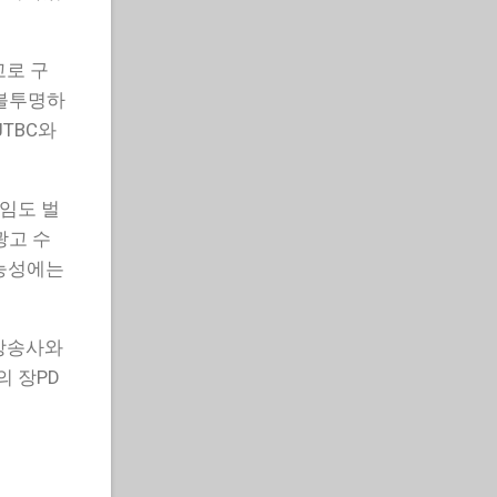
고로 구
 불투명하
TBC와
직임도 벌
광고 수
가능성에는
 방송사와
의 장PD