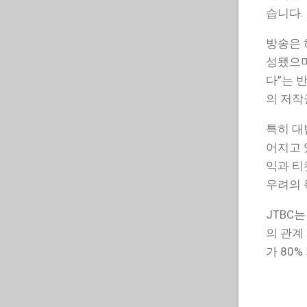
습니다.
방송은 
성됐으며
다”는 
의 저작
특히 대
어지고 
익과 티
우려의 
JTBC
의 관계
가 80