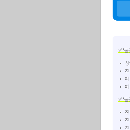
✅ '
상
진
예
예
✅ '
진
진
진