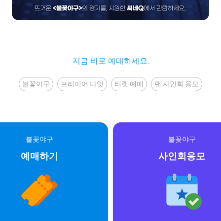
지금 바로 예매하세요.
불꽃야구
프리미어 나잇
티켓 예매
팬 사인회 응모
불꽃야구
불꽃야구
예매하기
사인회응모