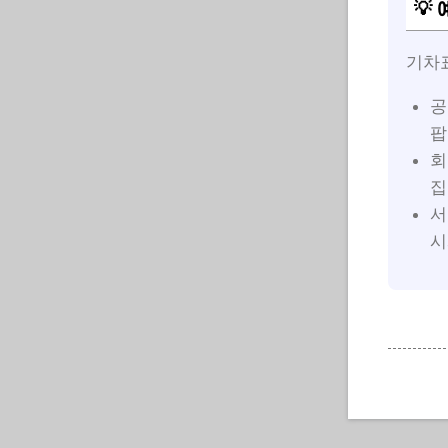
💡
기차
공
팝
회
집
서
시