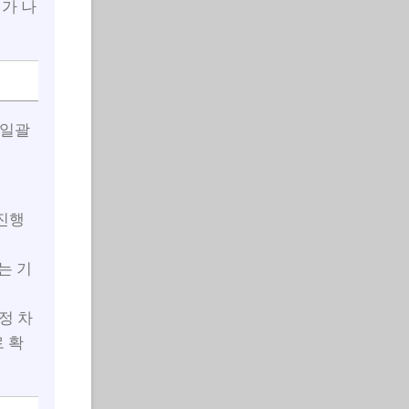
이가 나
 일괄
 진행
는 기
정 차
로 확