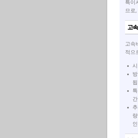
특이사
므로,
고속
고속버
적으
시
방
됩
특
간
추
량
인