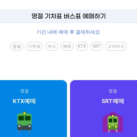
명절 기차표 버스표 예매하기
기간 내에 예매 후 결제하세요.
명절
기차표
버스
예매
KTX
SRT
고속버스
명절
명절
KTX예매
SRT예매