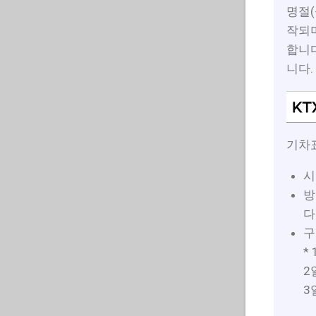
명절(
작되며
합니다
니다.
KT
기차표
시
방
다
구
*
2
3