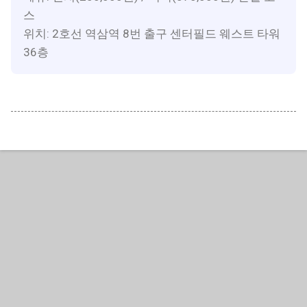
스
위치: 2호선 역삼역 8번 출구 센터필드 웨스트 타워
36층